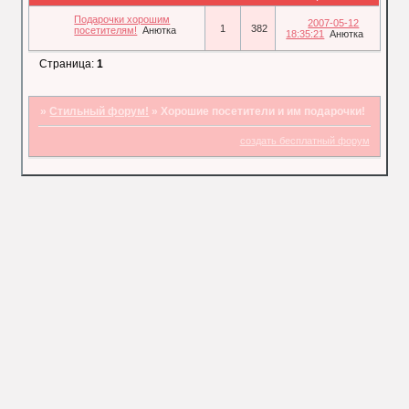
Подарочки хорошим
2007-05-12
1
382
посетителям!
Анютка
18:35:21
Анютка
Страница:
1
»
Стильный форум!
»
Хорошие посетители и им подарочки!
создать бесплатный форум