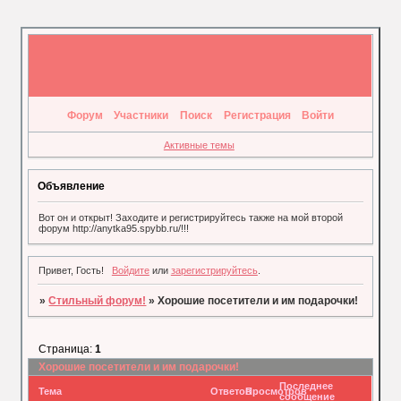
Форум
Участники
Поиск
Регистрация
Войти
Активные темы
Объявление
Вот он и открыт! Заходите и регистрируйтесь также на мой второй
форум http://anytka95.spybb.ru/!!!
Привет, Гость!
Войдите
или
зарегистрируйтесь
.
»
Стильный форум!
»
Хорошие посетители и им подарочки!
Страница:
1
Хорошие посетители и им подарочки!
Последнее
Тема
Ответов
Просмотров
сообщение