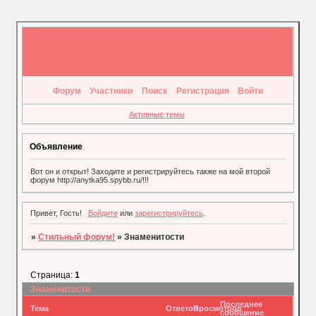
Форум
Участники
Поиск
Регистрация
Войти
Активные темы
Объявление
Вот он и открыт! Заходите и регистрируйтесь также на мой второй
форум http://anytka95.spybb.ru/!!!
Привет, Гость!
Войдите
или
зарегистрируйтесь
.
»
Стильный форум!
»
Знаменитости
Страница:
1
Знаменитости
Последнее
Тема
Ответов
Просмотров
сообщение