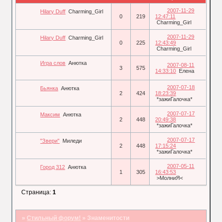
2007-11-29
Hilary Duff
Charming_Girl
0
219
12:47:11
Charming_Girl
2007-11-29
Hilary Duff
Charming_Girl
0
225
12:43:49
Charming_Girl
Игра слов
Анютка
2007-08-11
3
575
14:33:10
Елена
2007-07-18
Бьянка
Анютка
2
424
18:23:39
*зажиГалочка*
2007-07-17
Максим
Анютка
2
448
20:49:38
*зажиГалочка*
2007-07-17
"Звери"
Миледи
2
448
17:15:24
*зажиГалочка*
2007-05-11
Город 312
Анютка
1
305
16:43:53
>МолниЯ<
Страница:
1
»
Стильный форум!
»
Знаменитости