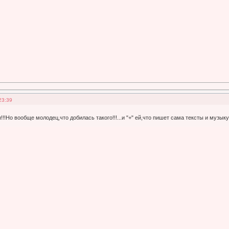
23:39
!!!Но вообще молодец,что добилась такого!!!...и "+" ей,что пишет сама тексты и музык