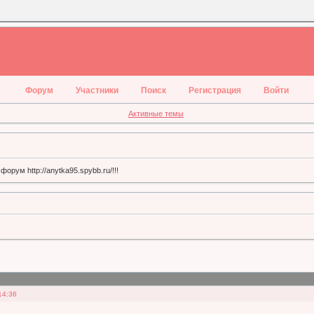
Форум
Участники
Поиск
Регистрация
Войти
Активные темы
орум http://anytka95.spybb.ru/!!!
14:36