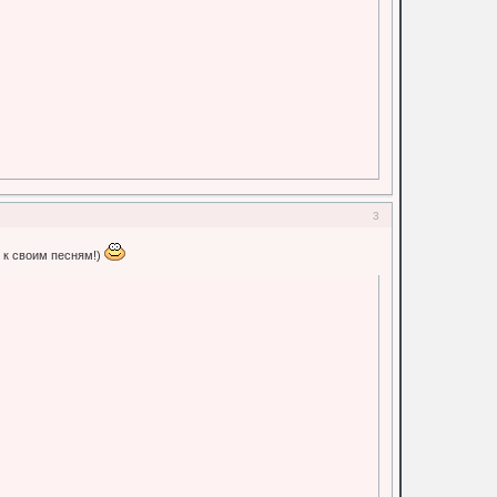
3
у к своим песням!)