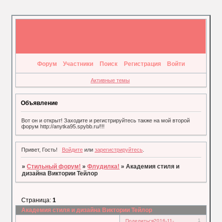
Форум
Участники
Поиск
Регистрация
Войти
Активные темы
Объявление
Вот он и открыт! Заходите и регистрируйтесь также на мой второй
форум http://anytka95.spybb.ru/!!!
Привет, Гость!
Войдите
или
зарегистрируйтесь
.
»
Стильный форум!
»
Флудилка!
»
Академия стиля и
дизайна Виктории Тейлор
Страница:
1
Академия стиля и дизайна Виктории Тейлор
1
Поделиться
2016-11-