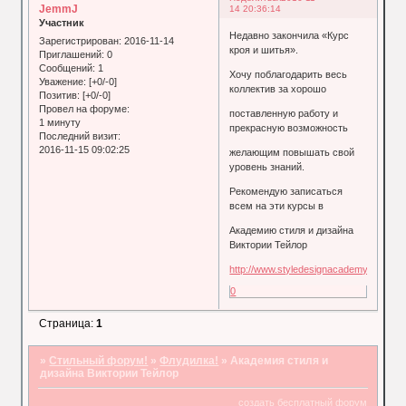
JemmJ
14 20:36:14
Участник
Недавно закончила «Курс
Зарегистрирован
: 2016-11-14
кроя и шитья».
Приглашений:
0
Сообщений:
1
Хочу поблагодарить весь
Уважение:
[+0/-0]
коллектив за хорошо
Позитив:
[+0/-0]
Провел на форуме:
поставленную работу и
1 минуту
прекрасную возможность
Последний визит:
2016-11-15 09:02:25
желающим повышать свой
уровень знаний.
Рекомендую записаться
всем на эти курсы в
Академию стиля и дизайна
Виктории Тейлор
http://www.styledesignacademy.ru
.
0
Страница:
1
»
Стильный форум!
»
Флудилка!
»
Академия стиля и
дизайна Виктории Тейлор
создать бесплатный форум